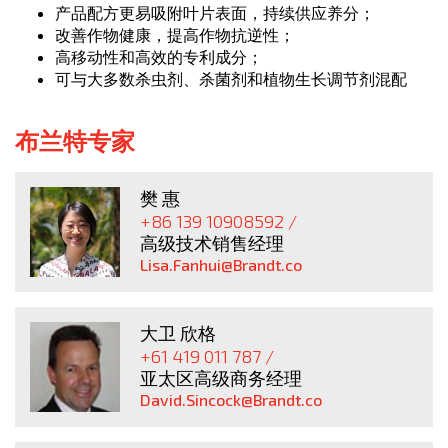
产品配方更易吸附叶片表面，持续供应养分；
改善作物健康，提高作物抗逆性；
高移动性和高效的专利成分；
可与大多数杀虫剂、杀菌剂和植物生长调节剂混配
布兰特专家
樊 惠
+86 139 10908592 /
高级技术销售经理
Lisa.Fanhui@Brandt.co
大卫 欣格
+61 419 011 787 /
亚太区高级商务经理
David.Sincock@Brandt.co